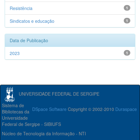
Resistência
1
Sindicatos e educação
1
Data de Publicação
2023
1
UNIVERSIDADE FEDERAL DE SERGIPE
Sistema de
DSpace Software
Copyright © 2002-2010
Duraspace
Bibliotecas da
Universidade
Federal de Sergipe - SIBIUFS
Núcleo de Tecnologia da Informação - NTI