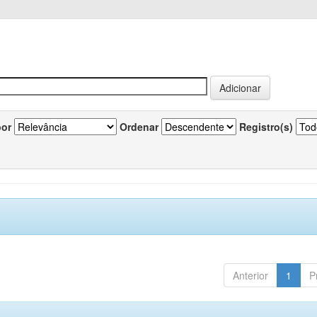
por
Ordenar
Registro(s)
Anterior
1
P