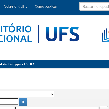
Sobre o RIUFS
Como publicar
al de Sergipe - RI/UFS