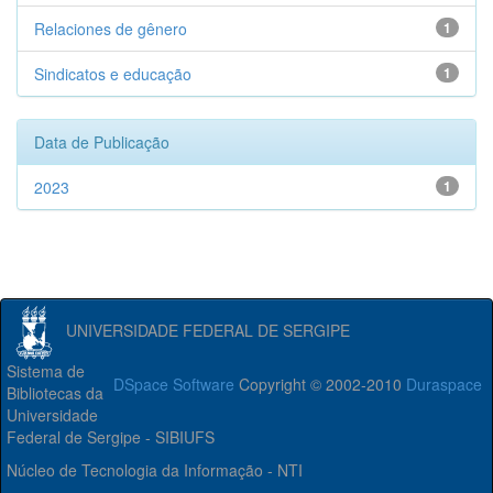
Relaciones de gênero
1
Sindicatos e educação
1
Data de Publicação
2023
1
UNIVERSIDADE FEDERAL DE SERGIPE
Sistema de
DSpace Software
Copyright © 2002-2010
Duraspace
Bibliotecas da
Universidade
Federal de Sergipe - SIBIUFS
Núcleo de Tecnologia da Informação - NTI