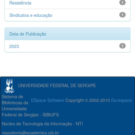
Resistência
1
Sindicatos e educação
1
Data de Publicação
2023
1
UNIVERSIDADE FEDERAL DE SERGIPE
Sistema de
DSpace Software
Copyright © 2002-2010
Duraspace
Bibliotecas da
Universidade
Federal de Sergipe - SIBIUFS
Núcleo de Tecnologia da Informação - NTI
repositorio@academico.ufs.br