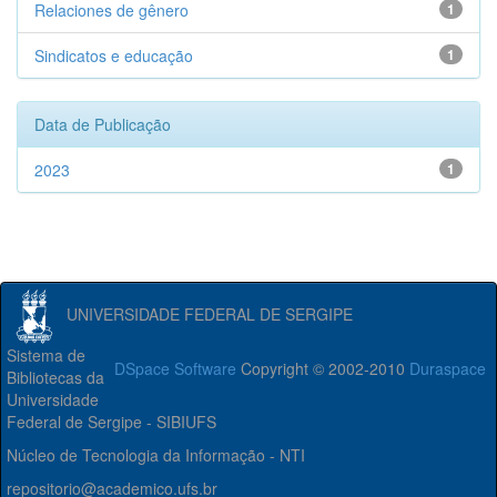
Relaciones de gênero
1
Sindicatos e educação
1
Data de Publicação
2023
1
UNIVERSIDADE FEDERAL DE SERGIPE
Sistema de
DSpace Software
Copyright © 2002-2010
Duraspace
Bibliotecas da
Universidade
Federal de Sergipe - SIBIUFS
Núcleo de Tecnologia da Informação - NTI
repositorio@academico.ufs.br