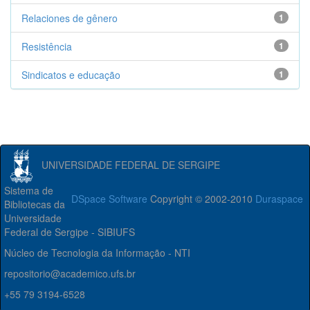
Relaciones de gênero
1
Resistência
1
Sindicatos e educação
1
UNIVERSIDADE FEDERAL DE SERGIPE
Sistema de
DSpace Software
Copyright © 2002-2010
Duraspace
Bibliotecas da
Universidade
Federal de Sergipe - SIBIUFS
Núcleo de Tecnologia da Informação - NTI
repositorio@academico.ufs.br
+55 79 3194-6528