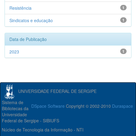
Resistência
1
Sindicatos e educação
1
Data de Publicação
2023
1
UNIVERSIDADE FEDERAL DE SERGIPE
Sistema de
DSpace Software
Copyright © 2002-2010
Duraspace
Bibliotecas da
Universidade
Federal de Sergipe - SIBIUFS
Núcleo de Tecnologia da Informação - NTI