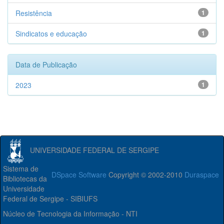
Resistência
1
Sindicatos e educação
1
Data de Publicação
2023
1
UNIVERSIDADE FEDERAL DE SERGIPE
Sistema de
DSpace Software
Copyright © 2002-2010
Duraspace
Bibliotecas da
Universidade
Federal de Sergipe - SIBIUFS
Núcleo de Tecnologia da Informação - NTI