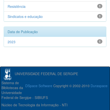
Resistência
1
Sindicatos e educação
1
Data de Publicação
2023
1
UNIVERSIDADE FEDERAL DE SERGIPE
Sistema de
DSpace Software
Copyright © 2002-2010
Duraspace
Bibliotecas da
Universidade
Federal de Sergipe - SIBIUFS
Núcleo de Tecnologia da Informação - NTI