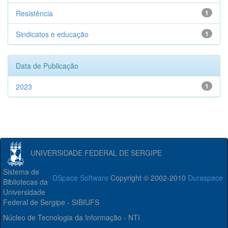
Resistência
1
Sindicatos e educação
1
Data de Publicação
2023
1
UNIVERSIDADE FEDERAL DE SERGIPE
Sistema de
DSpace Software
Copyright © 2002-2010
Duraspace
Bibliotecas da
Universidade
Federal de Sergipe - SIBIUFS
Núcleo de Tecnologia da Informação - NTI