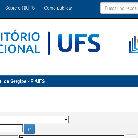
Sobre o RIUFS
Como publicar
al de Sergipe - RI/UFS