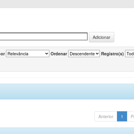
por
Ordenar
Registro(s)
Anterior
1
P