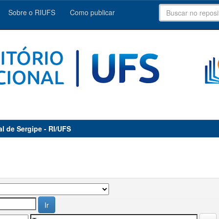
Sobre o RIUFS
Como publicar
al de Sergipe - RI/UFS