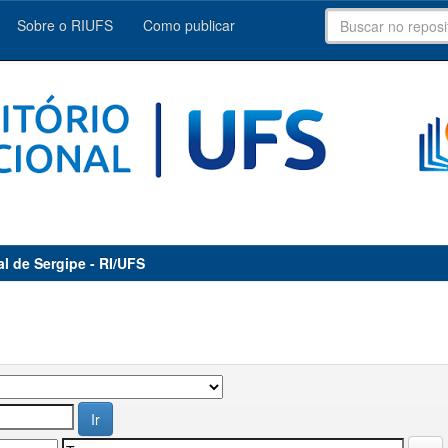
Sobre o RIUFS
Como publicar
al de Sergipe - RI/UFS