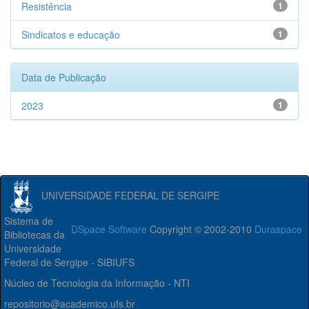
Resistência
1
Sindicatos e educação
1
Data de Publicação
2023
1
UNIVERSIDADE FEDERAL DE SERGIPE
Sistema de
DSpace Software
Copyright © 2002-2010
Duraspace
Bibliotecas da
Universidade
Federal de Sergipe - SIBIUFS
Núcleo de Tecnologia da Informação - NTI
repositorio@academico.ufs.br