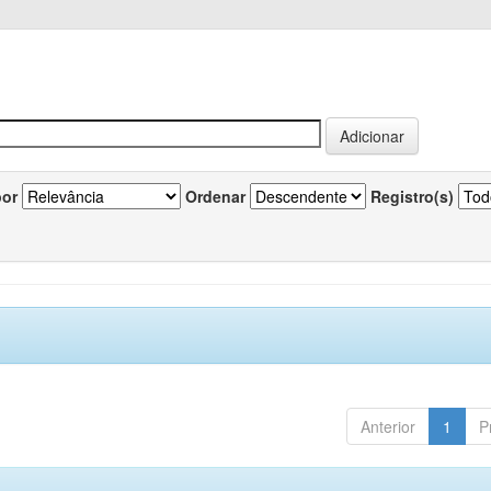
por
Ordenar
Registro(s)
Anterior
1
P