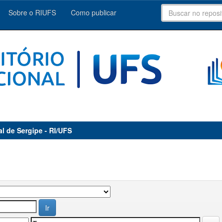
Sobre o RIUFS
Como publicar
al de Sergipe - RI/UFS