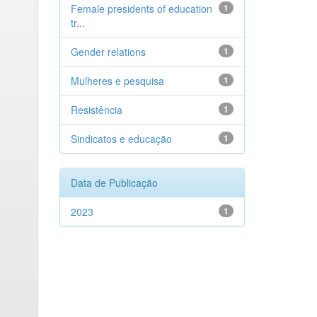
Female presidents of education
1
tr...
Gender relations
1
Mulheres e pesquisa
1
Resistência
1
Sindicatos e educação
1
Data de Publicação
2023
1