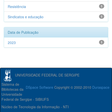
Resistência
1
Sindicatos e educação
1
Data de Publicação
2023
1
UNIVERSIDADE FEDERAL DE SERGIPE
Sistema de
DSpace Software
Copyright © 2002-2010
Duraspace
Bibliotecas da
Universidade
Federal de Sergipe - SIBIUFS
Núcleo de Tecnologia da Informação - NTI