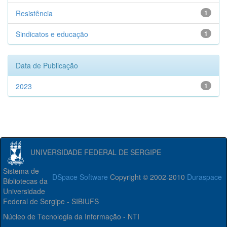
Resistência
1
Sindicatos e educação
1
Data de Publicação
2023
1
UNIVERSIDADE FEDERAL DE SERGIPE
Sistema de
DSpace Software
Copyright © 2002-2010
Duraspace
Bibliotecas da
Universidade
Federal de Sergipe - SIBIUFS
Núcleo de Tecnologia da Informação - NTI