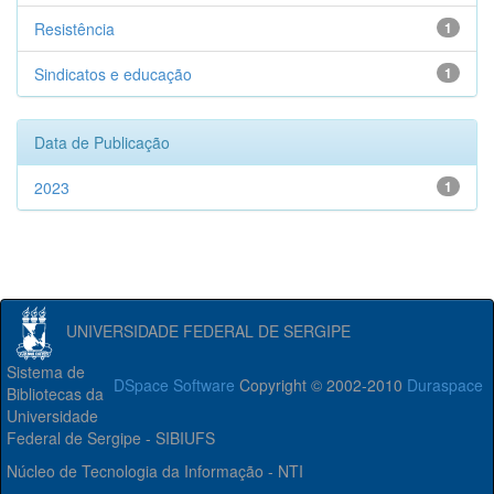
Resistência
1
Sindicatos e educação
1
Data de Publicação
2023
1
UNIVERSIDADE FEDERAL DE SERGIPE
Sistema de
DSpace Software
Copyright © 2002-2010
Duraspace
Bibliotecas da
Universidade
Federal de Sergipe - SIBIUFS
Núcleo de Tecnologia da Informação - NTI