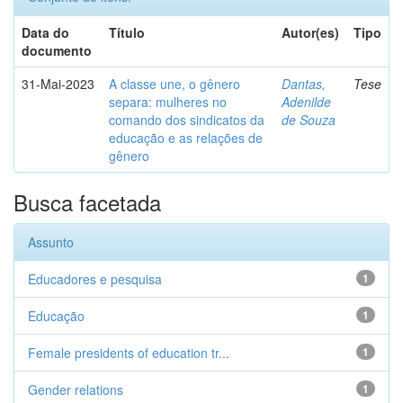
Data do
Título
Autor(es)
Tipo
documento
31-Mai-2023
A classe une, o gênero
Dantas,
Tese
separa: mulheres no
Adenilde
comando dos sindicatos da
de Souza
educação e as relações de
gênero
Busca facetada
Assunto
Educadores e pesquisa
1
Educação
1
Female presidents of education tr...
1
Gender relations
1