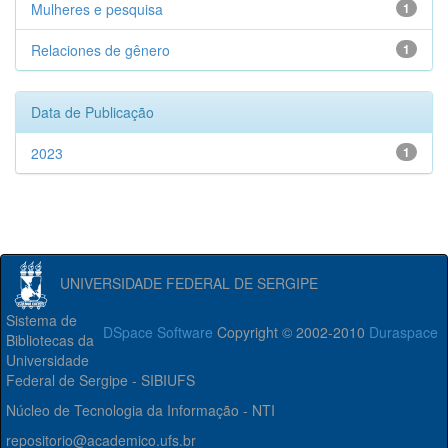
Mulheres e pesquisa
1
Relaciones de gênero
1
Data de Publicação
2023
1
UNIVERSIDADE FEDERAL DE SERGIPE
Sistema de
DSpace Software
Copyright © 2002-2010
Duraspace
Bibliotecas da
Universidade
Federal de Sergipe - SIBIUFS
Núcleo de Tecnologia da Informação - NTI
repositorio@academico.ufs.br