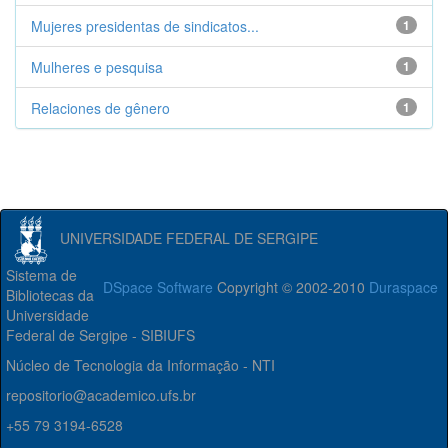
Mujeres presidentas de sindicatos...
1
Mulheres e pesquisa
1
Relaciones de gênero
1
UNIVERSIDADE FEDERAL DE SERGIPE
Sistema de
DSpace Software
Copyright © 2002-2010
Duraspace
Bibliotecas da
Universidade
Federal de Sergipe - SIBIUFS
Núcleo de Tecnologia da Informação - NTI
repositorio@academico.ufs.br
+55 79 3194-6528