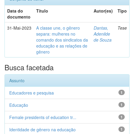
Data do
Título
Autor(es)
Tipo
documento
31-Mai-2023
A classe une, o gênero
Dantas,
Tese
separa: mulheres no
Adenilde
comando dos sindicatos da
de Souza
educação e as relações de
gênero
Busca facetada
Assunto
Educadores e pesquisa
1
Educação
1
Female presidents of education tr...
1
Identidade de gênero na educação
1