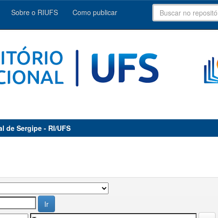
Sobre o RIUFS
Como publicar
al de Sergipe - RI/UFS