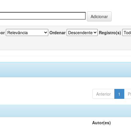
por
Ordenar
Registro(s)
Anterior
1
P
Autor(es)