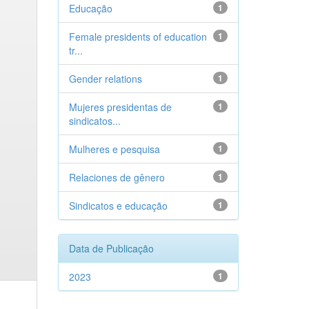
Educação
1
Female presidents of education
1
tr...
Gender relations
1
Mujeres presidentas de
1
sindicatos...
Mulheres e pesquisa
1
Relaciones de gênero
1
Sindicatos e educação
1
Data de Publicação
2023
1