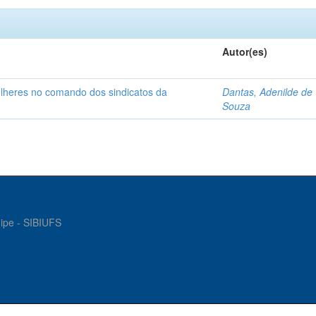
Autor(es)
ulheres no comando dos sindicatos da
Dantas, Adenilde de
Souza
gipe - SIBIUFS