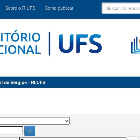
Sobre o RIUFS
Como publicar
al de Sergipe - RI/UFS