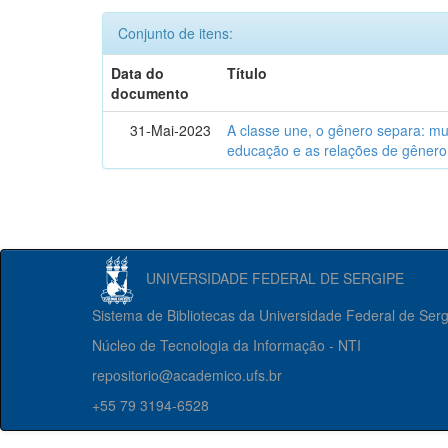
Conjunto de itens:
Data do
Título
documento
31-Mai-2023
A classe une, o gênero separa: m
educação e as relações de gênero
UNIVERSIDADE FEDERAL DE SERGIPE
Sistema de Bibliotecas da Universidade Federal de Ser
Núcleo de Tecnologia da Informação - NTI
repositorio@academico.ufs.br
+55 79 3194-6528