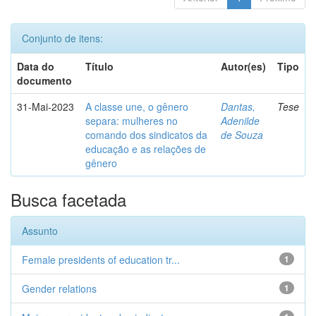
Conjunto de itens:
Data do
Título
Autor(es)
Tipo
documento
31-Mai-2023
A classe une, o gênero
Dantas,
Tese
separa: mulheres no
Adenilde
comando dos sindicatos da
de Souza
educação e as relações de
gênero
Busca facetada
Assunto
Female presidents of education tr...
1
Gender relations
1