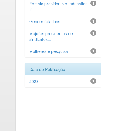
Female presidents of education
1
tr...
Gender relations
1
Mujeres presidentas de
1
sindicatos...
Mulheres e pesquisa
1
Data de Publicação
2023
1