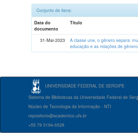
Conjunto de itens:
Data do
Título
documento
31-Mai-2023
A classe une, o gênero separa: m
educação e as relações de gênero
UNIVERSIDADE FEDERAL DE SERGIPE
Sistema de Bibliotecas da Universidade Federal de Ser
Núcleo de Tecnologia da Informação - NTI
repositorio@academico.ufs.br
+55 79 3194-6528