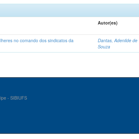
Autor(es)
ulheres no comando dos sindicatos da
Dantas, Adenilde de
Souza
gipe - SIBIUFS