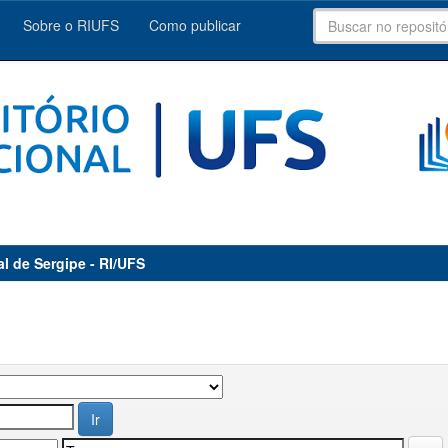
Sobre o RIUFS
Como publicar
al de Sergipe - RI/UFS