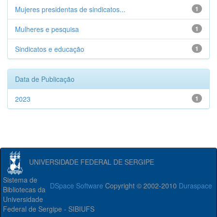
Mujeres presidentas de sindicatos...
1
Mulheres e pesquisa
1
Sindicatos e educação
1
Data de Publicação
2023
1
UNIVERSIDADE FEDERAL DE SERGIPE
Sistema de
DSpace Software
Copyright © 2002-2010
Duraspace
Bibliotecas da
Universidade
Federal de Sergipe - SIBIUFS