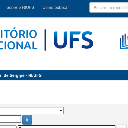
Sobre o RIUFS
Como publicar
al de Sergipe - RI/UFS