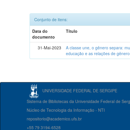
Conjunto de itens:
Data do
Título
documento
31-Mai-2023
A classe une, o gênero separa: m
educação e as relações de gênero
UNIVERSIDADE FEDERAL DE SERGIPE
Sistema de Bibliotecas da Universidade Federal de Ser
Núcleo de Tecnologia da Informação - NTI
repositorio@academico.ufs.br
+55 79 3194-6528