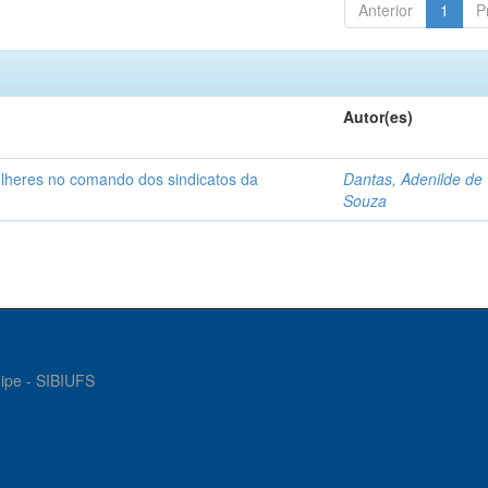
Anterior
1
P
Autor(es)
ulheres no comando dos sindicatos da
Dantas, Adenilde de
Souza
gipe - SIBIUFS