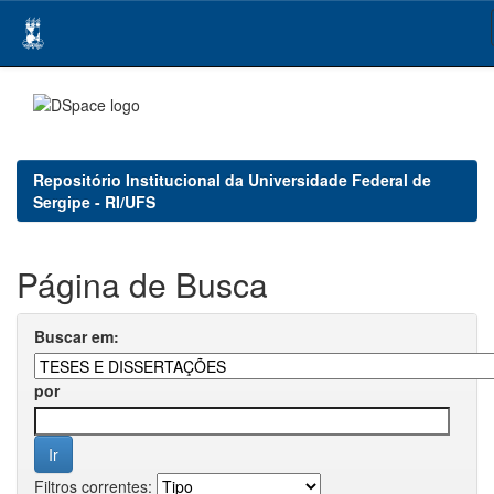
Skip
navigation
Repositório Institucional da Universidade Federal de
Sergipe - RI/UFS
Página de Busca
Buscar em:
por
Filtros correntes: