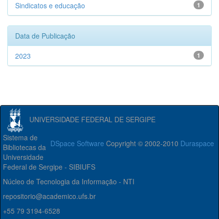
Sindicatos e educação
1
Data de Publicação
2023
1
UNIVERSIDADE FEDERAL DE SERGIPE
Sistema de
DSpace Software
Copyright © 2002-2010
Duraspace
Bibliotecas da
Universidade
Federal de Sergipe - SIBIUFS
Núcleo de Tecnologia da Informação - NTI
repositorio@academico.ufs.br
+55 79 3194-6528