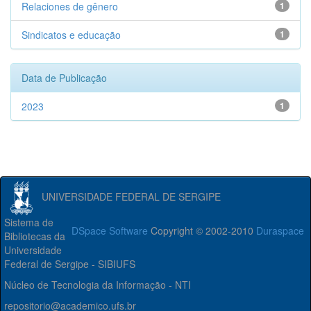
Relaciones de gênero
1
Sindicatos e educação
1
Data de Publicação
2023
1
UNIVERSIDADE FEDERAL DE SERGIPE
Sistema de
DSpace Software
Copyright © 2002-2010
Duraspace
Bibliotecas da
Universidade
Federal de Sergipe - SIBIUFS
Núcleo de Tecnologia da Informação - NTI
repositorio@academico.ufs.br