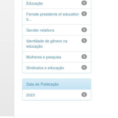
Educação
1
Female presidents of education
1
tr...
Gender relations
1
Identidade de gênero na
1
educação
Mulheres e pesquisa
1
Sindicatos e educação
1
Data de Publicação
2023
1