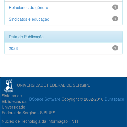
Relaciones de gênero
1
Sindicatos e educação
1
Data de Publicação
2023
1
UNIVERSIDADE FEDERAL DE SERGIPE
Sistema de
DSpace Software
Copyright © 2002-2010
Duraspace
Bibliotecas da
Universidade
Federal de Sergipe - SIBIUFS
Núcleo de Tecnologia da Informação - NTI