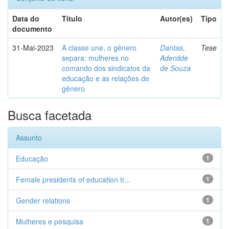
Data do
Título
Autor(es)
Tipo
documento
31-Mai-2023
A classe une, o gênero
Dantas,
Tese
separa: mulheres no
Adenilde
comando dos sindicatos da
de Souza
educação e as relações de
gênero
Busca facetada
Assunto
Educação
1
Female presidents of education tr...
1
Gender relations
1
Mulheres e pesquisa
1