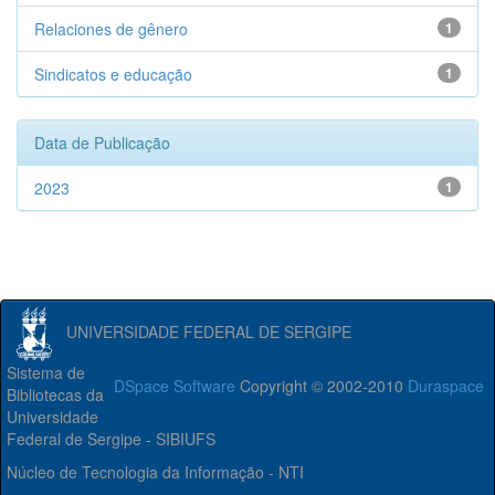
Relaciones de gênero
1
Sindicatos e educação
1
Data de Publicação
2023
1
UNIVERSIDADE FEDERAL DE SERGIPE
Sistema de
DSpace Software
Copyright © 2002-2010
Duraspace
Bibliotecas da
Universidade
Federal de Sergipe - SIBIUFS
Núcleo de Tecnologia da Informação - NTI