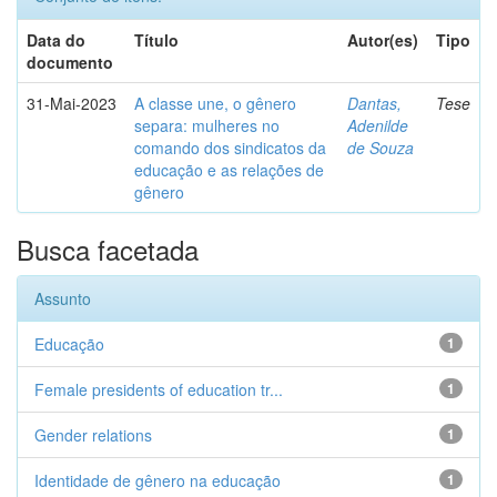
Data do
Título
Autor(es)
Tipo
documento
31-Mai-2023
A classe une, o gênero
Dantas,
Tese
separa: mulheres no
Adenilde
comando dos sindicatos da
de Souza
educação e as relações de
gênero
Busca facetada
Assunto
Educação
1
Female presidents of education tr...
1
Gender relations
1
Identidade de gênero na educação
1