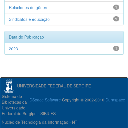
Relaciones de gênero
1
Sindicatos e educação
1
Data de Publicação
2023
1
UNIVERSIDADE FEDERAL DE SERGIPE
Sistema de
DSpace Software
Copyright © 2002-2010
Duraspace
Bibliotecas da
Universidade
Federal de Sergipe - SIBIUFS
Núcleo de Tecnologia da Informação - NTI