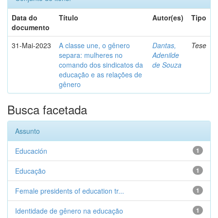
Data do
Título
Autor(es)
Tipo
documento
31-Mai-2023
A classe une, o gênero
Dantas,
Tese
separa: mulheres no
Adenilde
comando dos sindicatos da
de Souza
educação e as relações de
gênero
Busca facetada
Assunto
Educación
1
Educação
1
Female presidents of education tr...
1
Identidade de gênero na educação
1