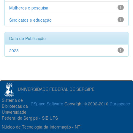
Mulheres e pesquisa
1
Sindicatos e educação
1
Data de Publicação
2023
1
UNIVERSIDADE FEDERAL DE SERGIPE
Sistema de
DSpace Software
Copyright © 2002-2010
Duraspace
Bibliotecas da
Universidade
Federal de Sergipe - SIBIUFS
Núcleo de Tecnologia da Informação - NTI