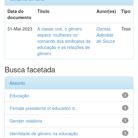
Data do
Título
Autor(es)
Tipo
documento
31-Mai-2023
A classe une, o gênero
Dantas,
Tese
separa: mulheres no
Adenilde
comando dos sindicatos da
de Souza
educação e as relações de
gênero
Busca facetada
Assunto
Educação
1
Female presidents of education tr...
1
Gender relations
1
Identidade de gênero na educação
1