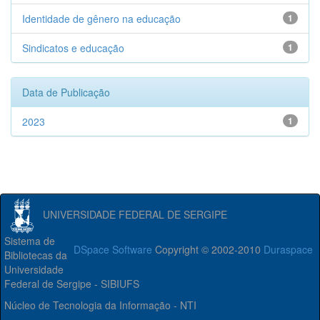
Identidade de gênero na educação
1
Sindicatos e educação
1
Data de Publicação
2023
1
UNIVERSIDADE FEDERAL DE SERGIPE
Sistema de
DSpace Software
Copyright © 2002-2010
Duraspace
Bibliotecas da
Universidade
Federal de Sergipe - SIBIUFS
Núcleo de Tecnologia da Informação - NTI