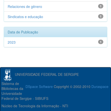
Relaciones de gênero
1
Sindicatos e educação
1
Data de Publicação
2023
1
UNIVERSIDADE FEDERAL DE SERGIPE
Sistema de
DSpace Software
Copyright © 2002-2010
Duraspace
Bibliotecas da
Universidade
Federal de Sergipe - SIBIUFS
Núcleo de Tecnologia da Informação - NTI