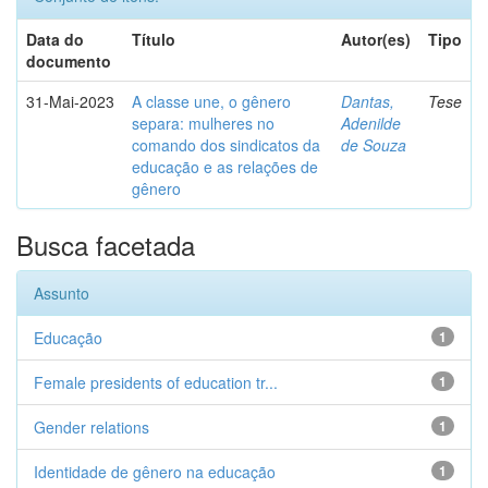
Data do
Título
Autor(es)
Tipo
documento
31-Mai-2023
A classe une, o gênero
Dantas,
Tese
separa: mulheres no
Adenilde
comando dos sindicatos da
de Souza
educação e as relações de
gênero
Busca facetada
Assunto
Educação
1
Female presidents of education tr...
1
Gender relations
1
Identidade de gênero na educação
1