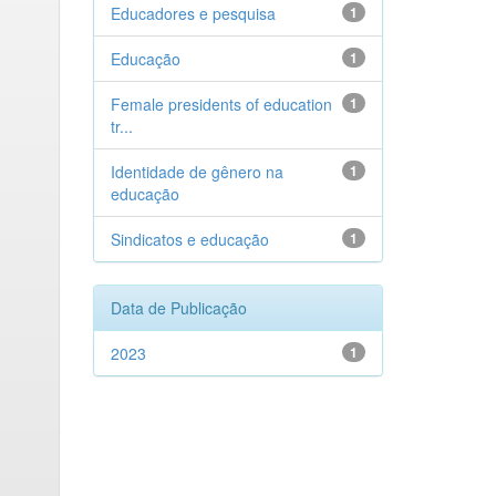
Educadores e pesquisa
1
Educação
1
Female presidents of education
1
tr...
Identidade de gênero na
1
educação
Sindicatos e educação
1
Data de Publicação
2023
1