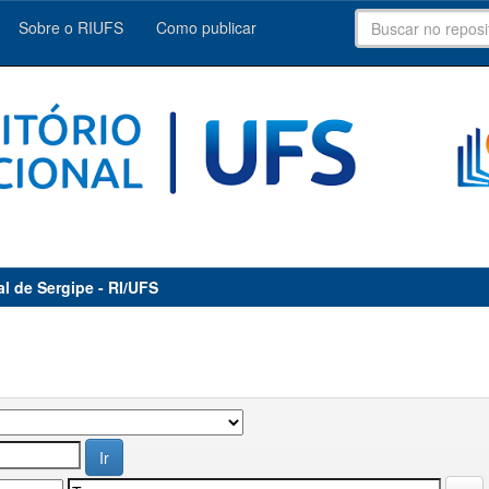
Sobre o RIUFS
Como publicar
al de Sergipe - RI/UFS