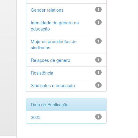
Gender relations
1
Identidade de gênero na
1
educação
Mujeres presidentas de
1
sindicatos...
Relações de gênero
1
Resistência
1
Sindicatos e educação
1
Data de Publicação
2023
1