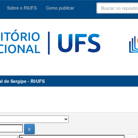
Sobre o RIUFS
Como publicar
al de Sergipe - RI/UFS