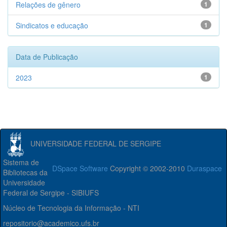
Relações de gênero
1
Sindicatos e educação
1
Data de Publicação
2023
1
UNIVERSIDADE FEDERAL DE SERGIPE
Sistema de
DSpace Software
Copyright © 2002-2010
Duraspace
Bibliotecas da
Universidade
Federal de Sergipe - SIBIUFS
Núcleo de Tecnologia da Informação - NTI
repositorio@academico.ufs.br