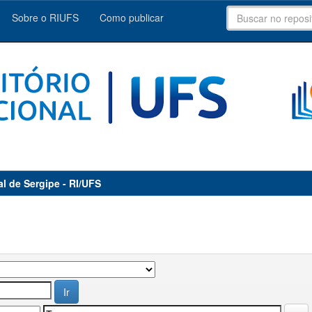
Sobre o RIUFS
Como publicar
al de Sergipe - RI/UFS