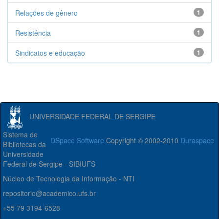
Relações de gênero
1
Resistência
1
Sindicatos e educação
1
UNIVERSIDADE FEDERAL DE SERGIPE
Sistema de
DSpace Software
Copyright © 2002-2010
Duraspace
Bibliotecas da
Universidade
Federal de Sergipe - SIBIUFS
Núcleo de Tecnologia da Informação - NTI
repositorio@academico.ufs.br
+55 79 3194-6528