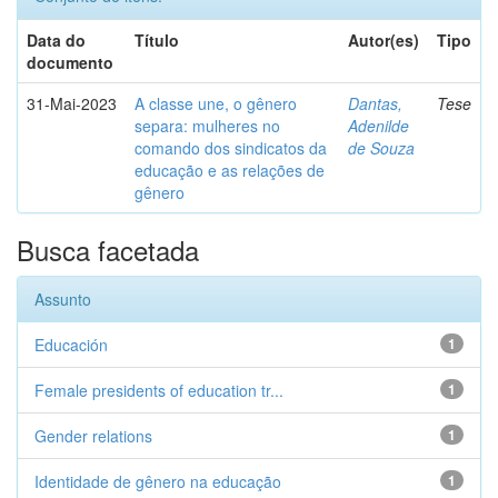
Data do
Título
Autor(es)
Tipo
documento
31-Mai-2023
A classe une, o gênero
Dantas,
Tese
separa: mulheres no
Adenilde
comando dos sindicatos da
de Souza
educação e as relações de
gênero
Busca facetada
Assunto
Educación
1
Female presidents of education tr...
1
Gender relations
1
Identidade de gênero na educação
1