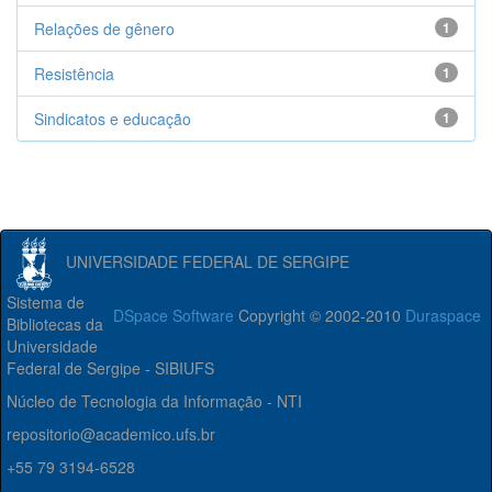
Relações de gênero
1
Resistência
1
Sindicatos e educação
1
UNIVERSIDADE FEDERAL DE SERGIPE
Sistema de
DSpace Software
Copyright © 2002-2010
Duraspace
Bibliotecas da
Universidade
Federal de Sergipe - SIBIUFS
Núcleo de Tecnologia da Informação - NTI
repositorio@academico.ufs.br
+55 79 3194-6528