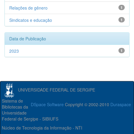
Relações de gênero
1
Sindicatos e educação
1
Data de Publicação
2023
1
UNIVERSIDADE FEDERAL DE SERGIPE
Sistema de
DSpace Software
Copyright © 2002-2010
Duraspace
Bibliotecas da
Universidade
Federal de Sergipe - SIBIUFS
Núcleo de Tecnologia da Informação - NTI