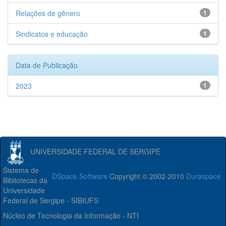
Relações de gênero
1
Sindicatos e educação
1
Data de Publicação
2023
1
UNIVERSIDADE FEDERAL DE SERGIPE
Sistema de
DSpace Software
Copyright © 2002-2010
Duraspace
Bibliotecas da
Universidade
Federal de Sergipe - SIBIUFS
Núcleo de Tecnologia da Informação - NTI