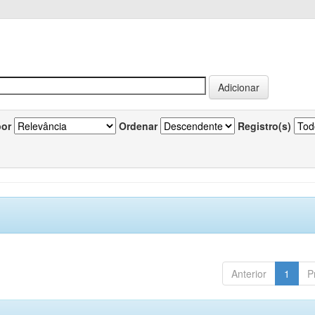
por
Ordenar
Registro(s)
Anterior
1
P