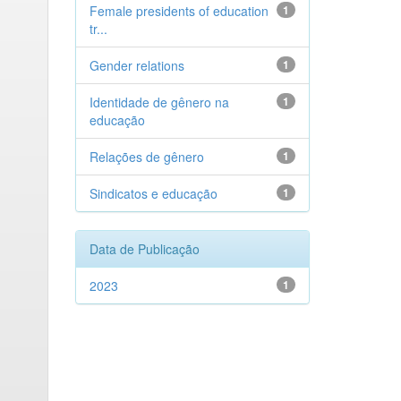
Female presidents of education
1
tr...
Gender relations
1
Identidade de gênero na
1
educação
Relações de gênero
1
Sindicatos e educação
1
Data de Publicação
2023
1