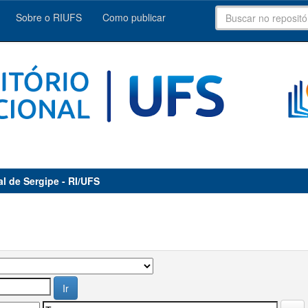
Sobre o RIUFS
Como publicar
al de Sergipe - RI/UFS