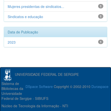
Mujeres presidentas de sindicatos...
1
Sindicatos e educação
1
Data de Publicação
2023
1
UNIVERSIDADE FEDERAL DE SERGIPE
Sistema de
DSpace Software
Copyright © 2002-2010
Duraspace
Bibliotecas da
Universidade
Federal de Sergipe - SIBIUFS
Núcleo de Tecnologia da Informação - NTI