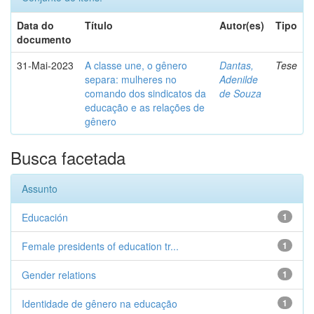
Data do
Título
Autor(es)
Tipo
documento
31-Mai-2023
A classe une, o gênero
Dantas,
Tese
separa: mulheres no
Adenilde
comando dos sindicatos da
de Souza
educação e as relações de
gênero
Busca facetada
Assunto
Educación
1
Female presidents of education tr...
1
Gender relations
1
Identidade de gênero na educação
1