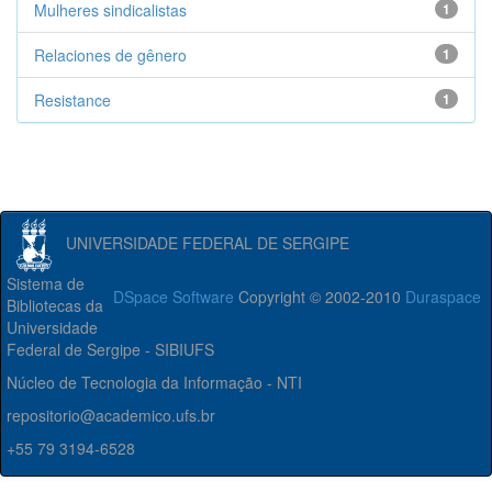
Mulheres sindicalistas
1
Relaciones de gênero
1
Resistance
1
UNIVERSIDADE FEDERAL DE SERGIPE
Sistema de
DSpace Software
Copyright © 2002-2010
Duraspace
Bibliotecas da
Universidade
Federal de Sergipe - SIBIUFS
Núcleo de Tecnologia da Informação - NTI
repositorio@academico.ufs.br
+55 79 3194-6528