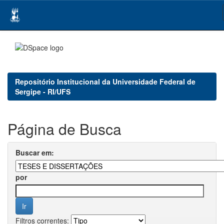
Skip
navigation
Repositório Institucional da Universidade Federal de
Sergipe - RI/UFS
Página de Busca
Buscar em:
por
Filtros correntes: