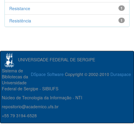
Resistance
1
Resistência
1
UNIVERSIDADE FEDERAL DE SERGIPE
Sistema de
DSpace Software
Copyright © 2002-2010
Duraspace
Bibliotecas da
Universidade
Federal de Sergipe - SIBIUFS
Núcleo de Tecnologia da Informação - NTI
repositorio@academico.ufs.br
+55 79 3194-6528