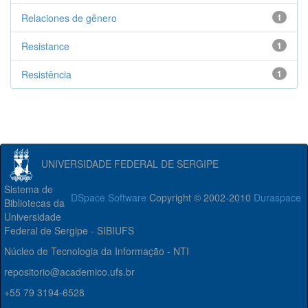
Relaciones de gênero
1
Resistance
1
Resistência
1
UNIVERSIDADE FEDERAL DE SERGIPE
Sistema de
DSpace Software
Copyright © 2002-2010
Duraspace
Bibliotecas da
Universidade
Federal de Sergipe - SIBIUFS
Núcleo de Tecnologia da Informação - NTI
repositorio@academico.ufs.br
+55 79 3194-6528