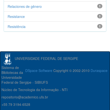
Relaciones de gênero
1
Resistance
1
Resistência
1
UNIVERSIDADE FEDERAL DE SERGIPE
Sistema de
DSpace Software
Copyright © 2002-2010
Duraspace
Bibliotecas da
Universidade
Federal de Sergipe - SIBIUFS
Núcleo de Tecnologia da Informação - NTI
repositorio@academico.ufs.br
+55 79 3194-6528